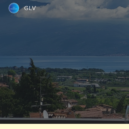
GLV
Sk